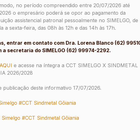
modo, no período compreendido entre 20/07/2026 até
2026 o empresário poderá se opor ao pagamento da
buição assistencial patronal pessoalmente no SIMELGO, de
a a sexta-feira, das 08h às 12h e das 14h às 17h.
s, entrar em contato com Dra. Lorena Blanco (62) 9951
 a secretaria do SIMELGO (62) 99974-2292.
ícios
Certificado Digit
tamento eletrônico de até
Adquira o Certificado Digita
 AQUI
e acesse na íntegra a CCT SIMELGO X SINDMETAL
 empresas e colaboradores,
mercado, com desconto exclu
IA 2026/2028
e publicação deste informativo 17/07/2026.
NOTÍCIAS
Simelgo
#CCT Sindmetal Gôiania
Últimas Notícias e Atualizaçõe
Simelgo #CCT Sindmetal Gôiania