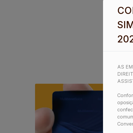
CO
SI
20
AS EM
DIREI
ASSIS
Confor
oposiç
confec
comum 
Conven