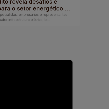
ito revela desafios e
Fieg 
ara o setor energético de
Novo 
ecialistas, empresários e representantes
None
ter infraestrutura elétrica, bi…