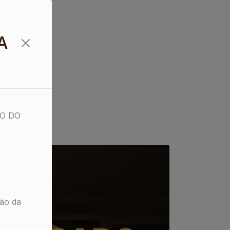
A
O DO
ção da